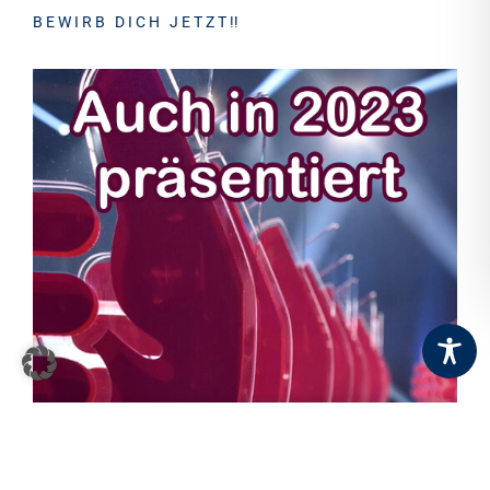
B E W I R B D I C H J E T Z T !!